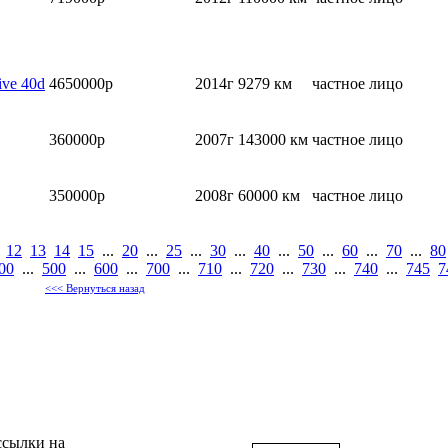
ve 40d
4650000р
2014г
9279 км
частное лицо
360000р
2007г
143000 км
частное лицо
350000р
2008г
60000 км
частное лицо
12
13
14
15
...
20
...
25
...
30
...
40
...
50
...
60
...
70
...
80
00
...
500
...
600
...
700
...
710
...
720
...
730
...
740
...
745
7
<<< Вернуться назад
ссылки на