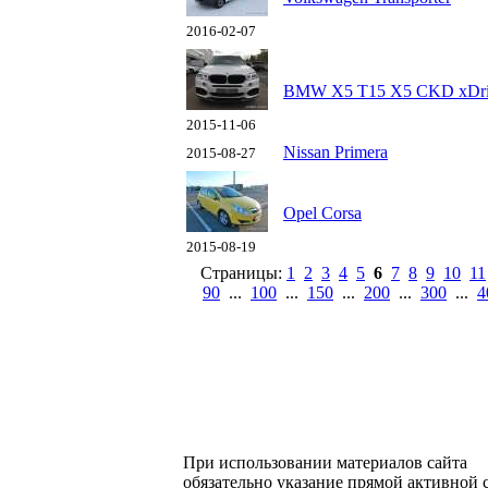
2016-02-07
BMW X5 T15 X5 CKD xDri
2015-11-06
Nissan Primera
2015-08-27
Opel Corsa
2015-08-19
Страницы:
1
2
3
4
5
6
7
8
9
10
11
90
...
100
...
150
...
200
...
300
...
4
При использовании материалов сайта
обязательно указание прямой активной 