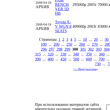
PAIR
2008-04-18
BENCH
295000р
2005г
70000 
АРХИВ
VER 5D
HB
Toyota X-
2008-04-18
V WGN 8
409000р
2003г
83000 
АРХИВ
SEATS
Страницы:
1
2
3
4
5
...
10
...
20
...
30
100
...
200
...
250
...
260
...
270
...
28
296
297
298
299
300
301
302
303
304
315
...
320
...
330
...
340
...
350
...
360
..
390
...
400
...
450
...
500
...
600
...
700
..
730
...
7
<<< Вернуться назад
При использовании материалов сайта
обязательно указание прямой активной