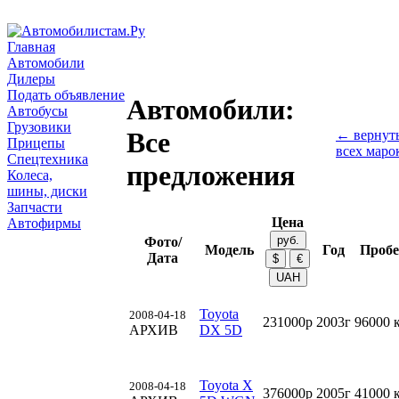
Главная
Автомобили
Дилеры
Подать объявление
Автомобили:
Автобусы
Грузовики
Все
← вернуть
Прицепы
всех маро
Спецтехника
предложения
Колеса,
шины, диски
Запчасти
Цена
Автофирмы
Фото/
Модель
Год
Пробе
Дата
Toyota
2008-04-18
231000р
2003г
96000 
АРХИВ
DX 5D
Toyota X
2008-04-18
376000р
2005г
41000 