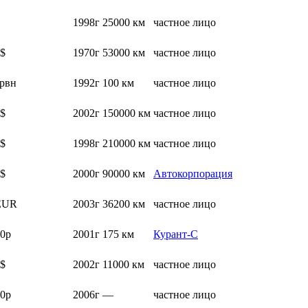
1998г
25000 км
частное лицо
$
1970г
53000 км
частное лицо
рвн
1992г
100 км
частное лицо
$
2002г
150000 км
частное лицо
$
1998г
210000 км
частное лицо
$
2000г
90000 км
Автокорпорация
EUR
2003г
36200 км
частное лицо
0р
2001г
175 км
Курант-С
$
2002г
11000 км
частное лицо
0р
2006г
—
частное лицо