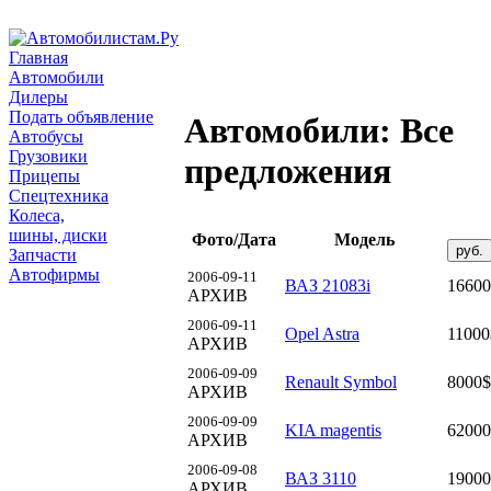
Главная
Автомобили
Дилеры
Подать объявление
Автомобили: Все
Автобусы
Грузовики
предложения
Прицепы
Спецтехника
Колеса,
шины, диски
Фото/Дата
Модель
Запчасти
Автофирмы
2006-09-11
ВАЗ 21083i
16600
АРХИВ
2006-09-11
Opel Astra
11000
АРХИВ
2006-09-09
Renault Symbol
8000$
АРХИВ
2006-09-09
KIA magentis
62000
АРХИВ
2006-09-08
ВАЗ 3110
19000
АРХИВ