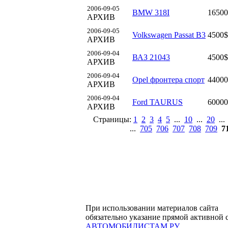
2006-09-05
BMW 318I
16500
АРХИВ
2006-09-05
Volkswagen Passat B3
4500$
АРХИВ
2006-09-04
ВАЗ 21043
4500$
АРХИВ
2006-09-04
Opel фронтера спорт
44000
АРХИВ
2006-09-04
Ford TAURUS
60000
АРХИВ
Страницы:
1
2
3
4
5
...
10
...
20
..
...
705
706
707
708
709
7
При использовании материалов сайта
обязательно указание прямой активной 
АВТОМОБИЛИСТАМ.РУ