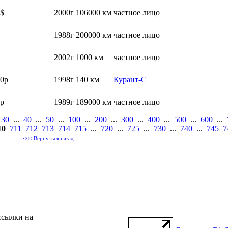
$
2000г
106000 км
частное лицо
1988г
200000 км
частное лицо
2002г
1000 км
частное лицо
0р
1998г
140 км
Курант-С
р
1989г
189000 км
частное лицо
.
30
...
40
...
50
...
100
...
200
...
300
...
400
...
500
...
600
...
10
711
712
713
714
715
...
720
...
725
...
730
...
740
...
745
7
<<< Вернуться назад
ссылки на