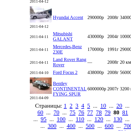
2011-04-12
Hyundai Accent
290000р
2008г
3400
2011-04-12
Mitsubishi
430000р
2004г
1000
2011-04-11
GALANT
Mercedes-Benz
170000р
1991г
2900
2011-04-11
230E
Land Rover Rang
—
2008г
20 км
2011-04-11
Rover
Ford Focus 2
438000р
2008г
5600
2011-04-10
Bentley
CONTINENTAL
6000000р
2007г
3200
FYING SPUR
2011-04-09
Страницы:
1
2
3
4
5
...
10
...
20
..
60
...
70
...
75
76
77
78
79
80
81
...
95
...
100
...
110
...
120
...
130
..
...
300
...
400
...
500
...
600
...
70