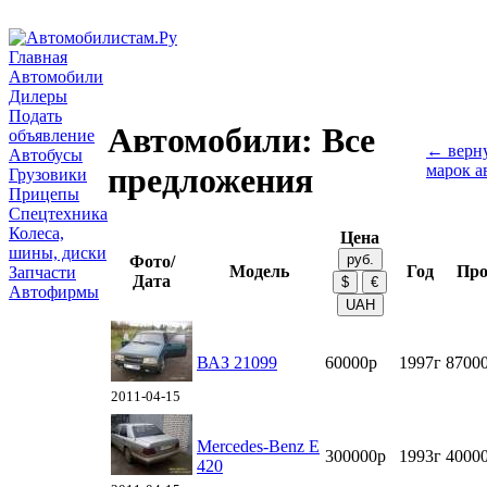
Главная
Автомобили
Дилеры
Подать
Автомобили: Все
объявление
← верну
Автобусы
марок а
предложения
Грузовики
Прицепы
Спецтехника
Колеса,
Цена
шины, диски
Фото/
Модель
Год
Про
Запчасти
Дата
Автофирмы
ВАЗ 21099
60000р
1997г
8700
2011-04-15
Mercedes-Benz E
300000р
1993г
4000
420