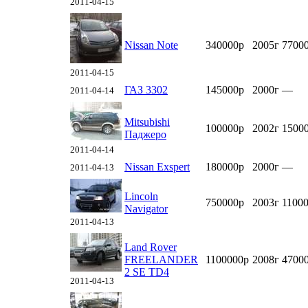
2011-04-15
Nissan Note
340000р
2005г
7700
2011-04-15
ГАЗ 3302
145000р
2000г
—
2011-04-14
Mitsubishi
100000р
2002г
1500
Паджеро
2011-04-14
Nissan Exspert
180000р
2000г
—
2011-04-13
Lincoln
750000р
2003г
1100
Navigator
2011-04-13
Land Rover
FREELANDER
1100000р
2008г
4700
2 SE TD4
2011-04-13