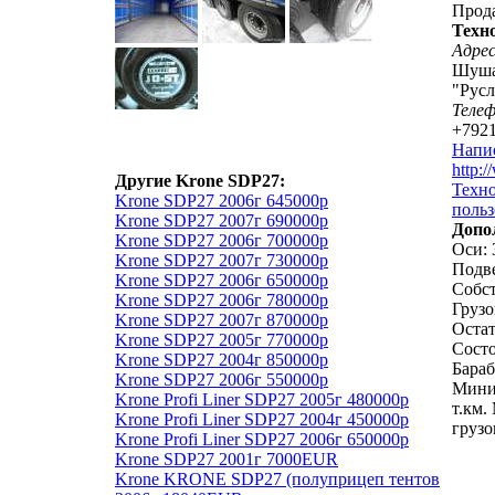
Прод
Техн
Адрес
Шуша
"Русл
Теле
+792
Напи
http:/
Другие Krone SDP27:
Техно
Krone SDP27 2006г 645000р
польз
Krone SDP27 2007г 690000р
Допо
Krone SDP27 2006г 700000р
Оси: 
Krone SDP27 2007г 730000р
Подве
Krone SDP27 2006г 650000р
Собст
Krone SDP27 2006г 780000р
Грузо
Krone SDP27 2007г 870000р
Остат
Krone SDP27 2005г 770000р
Сост
Krone SDP27 2004г 850000р
Бараб
Krone SDP27 2006г 550000р
Мини
Krone Profi Liner SDP27 2005г 480000р
т.км.
Krone Profi Liner SDP27 2004г 450000р
грузо
Krone Profi Liner SDP27 2006г 650000р
Krone SDP27 2001г 7000EUR
Krone KRONE SDP27 (полуприцеп тентов