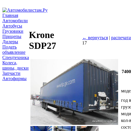
Главная
Автомобили
Автобусы
Грузовики
Krone
Прицепы
← вернуться
|
распечата
Дилеры
17
SDP27
Подать
объявление
Спецтехника
Колеса,
шины, диски
740
Запчасти
Автофирмы
моде
год 
груз
мод
кол-
сост