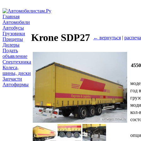
Главная
Автомобили
Автобусы
Грузовики
Krone SDP27
← вернуться
|
распеча
Прицепы
Дилеры
Подать
объявление
Спецтехника
455
Колеса,
шины, диски
Запчасти
моде
Автофирмы
год 
груз
мод
кол-
сост
опц