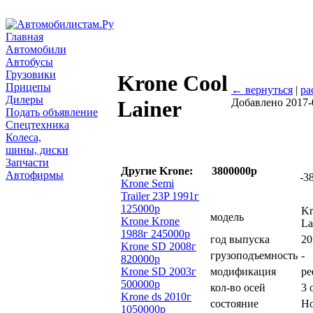
Главная
Автомобили
Автобусы
Грузовики
Krone Cool
Прицепы
← вернуться
|
ра
Дилеры
Добавлено 2017-
Lainer
Подать объявление
Спецтехника
Колеса,
шины, диски
Запчасти
Другие Krone:
3800000р
Автофирмы
-3
Krone Semi
Trailer 23P 1991г
125000р
Kr
модель
Krone Krone
La
1988г 245000р
год выпуска
20
Krone SD 2008г
грузоподъемность
-
820000р
Krone SD 2003г
модификация
ре
500000р
кол-во осей
3 
Krone ds 2010г
состояние
Н
1050000р