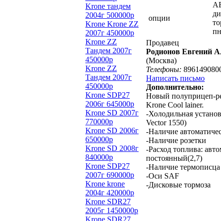
AB
Krone тандем
ди
2004г 500000р
опции
то
Krone Krone ZZ
пн
2007г 450000р
Krone ZZ
Продавец
Тандем 2007г
Родионов Евгений А
450000р
(Москва)
Krone ZZ
Телефоны:
896149080
Тандем 2007г
Написать письмо
450000р
Дополнительно:
Krone SDP27
Новый полуприцеп-р
2006г 645000р
Krone Cool lainer.
Krone SD 2007г
-Холодильная установк
770000р
Vector 1550)
Krone SD 2006г
-Наличие автоматиче
650000р
-Наличие розетки
Krone SD 2008г
-Расход топлива: авто
840000р
постоянный(2,7)
Krone SDP27
-Наличие термописца
2007г 690000р
-Оси SAF
Krone krone
-Дисковые тормоза
2004г 420000р
Krone SDR27
2005г 1450000р
Krone SDR27