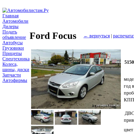
Главная
Автомобили
Дилеры
Подать
Ford Focus
← вернуться
|
распечата
объявление
Автобусы
Грузовики
Прицепы
Спецтехника
515
Колеса,
шины, диски
Запчасти
моде
Автофирмы
год 
проб
КП
ДВ
прив
цвет