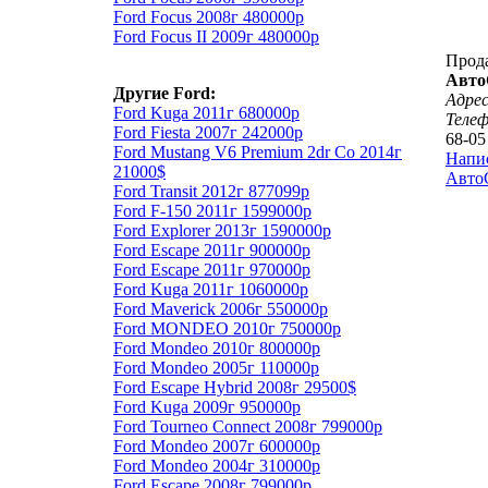
Ford Focus 2008г 480000р
Ford Focus II 2009г 480000р
Прод
Авто
Другие Ford:
Адрес
Ford Kuga 2011г 680000р
Теле
Ford Fiesta 2007г 242000р
68-05
Ford Mustang V6 Premium 2dr Co 2014г
Напи
21000$
АвтоС
Ford Transit 2012г 877099р
Ford F-150 2011г 1599000р
Ford Explorer 2013г 1590000р
Ford Escape 2011г 900000р
Ford Escape 2011г 970000р
Ford Kuga 2011г 1060000р
Ford Maverick 2006г 550000р
Ford MONDEO 2010г 750000р
Ford Mondeo 2010г 800000р
Ford Mondeo 2005г 110000р
Ford Escape Hybrid 2008г 29500$
Ford Kuga 2009г 950000р
Ford Tourneo Connect 2008г 799000р
Ford Mondeo 2007г 600000р
Ford Mondeo 2004г 310000р
Ford Escape 2008г 799000р