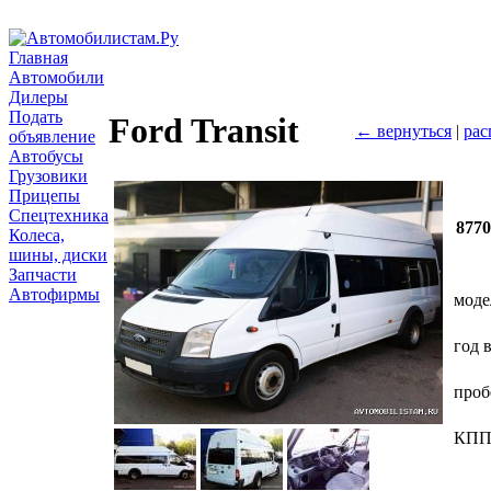
Главная
Автомобили
Дилеры
Подать
Ford Transit
← вернуться
|
рас
объявление
Автобусы
Грузовики
Прицепы
Спецтехника
877
Колеса,
шины, диски
Запчасти
Автофирмы
моде
год 
проб
КП