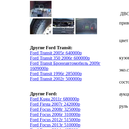
ДВ
прив
цвет
Другие Ford Transit:
Ford Transit 2005г 640000р
кузо
Ford Transit 350 2006г 600000р
Ford Transit Бронеавтомобиль 2009г
1609000р
эко.
Ford Transit 1996г 285000р
Ford Transit 2002г 500000р
сост
Другие Ford:
аукц
Ford Kuga 2011г 680000р
Ford Fiesta 2007г 242000р
руль
Ford Focus 2008г 325000р
Ford Focus 2006г 310000р
Ford Focus 2012г 515000р
Ford Focus 2013г 510000р