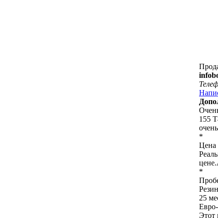
Прод
infob
Теле
Напи
Допо
Очень
155 T
очень
*
Цена 
Реаль
цене.
*
Пробе
Резин
25 ме
Евро
Этот 