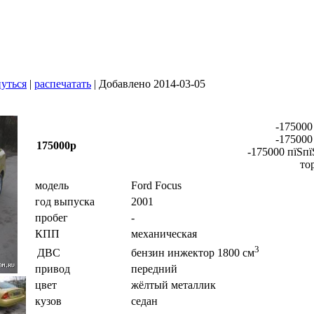
уться
|
распечатать
| Добавлено 2014-03-05
-175000
-175000
175000р
-175000 пїЅпї
то
модель
Ford Focus
год выпуска
2001
пробег
-
КПП
механическая
3
ДВС
бензин инжектор 1800 см
привод
передний
цвет
жёлтый металлик
кузов
седан