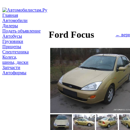
Главная
Автомобили
Дилеры
Подать объявление
Ford Focus
← верн
Автобусы
Грузовики
Прицепы
Спецтехника
Колеса,
шины, диски
Запчасти
Автофирмы