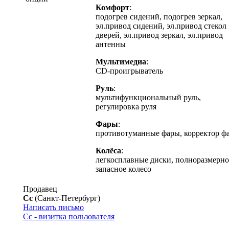
Комфорт
:
подогрев сидений, подогрев зеркал,
эл.привод сидений, эл.привод стекол
дверей, эл.привод зеркал, эл.привод
антенны
Мультимедиа
:
CD-проигрыватель
Руль
:
мультифункциональный руль,
регулировка руля
Фары
:
противотуманные фары, корректор ф
Колёса
:
легкосплавные диски, полноразмерно
запасное колесо
Продавец
Cc
(Санкт-Петербург)
Написать письмо
Cc - визитка пользователя