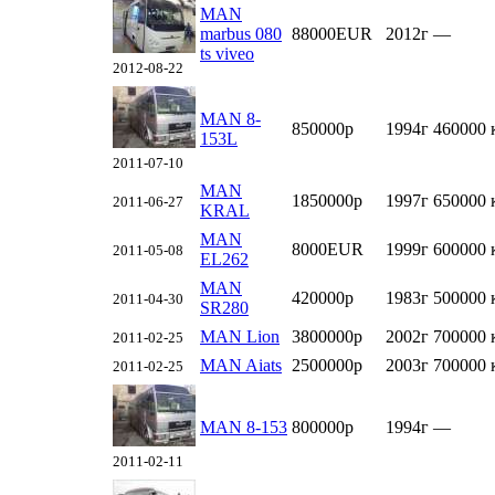
MAN
marbus 080
88000EUR
2012г
—
ts viveo
2012-08-22
MAN 8-
850000р
1994г
460000 
153L
2011-07-10
MAN
1850000р
1997г
650000 
2011-06-27
KRAL
MAN
8000EUR
1999г
600000 
2011-05-08
EL262
MAN
420000р
1983г
500000 
2011-04-30
SR280
MAN Lion
3800000р
2002г
700000 
2011-02-25
MAN Aiats
2500000р
2003г
700000 
2011-02-25
MAN 8-153
800000р
1994г
—
2011-02-11