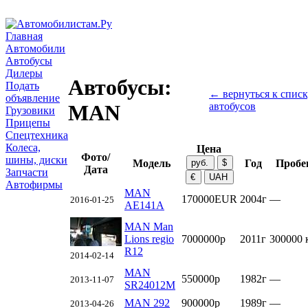
Главная
Автомобили
Автобусы
Дилеры
Автобусы:
Подать
← вернуться к списк
объявление
автобусов
MAN
Грузовики
Прицепы
Спецтехника
Колеса,
Цена
Фото/
шины, диски
Модель
Год
Пробе
Дата
Запчасти
Автофирмы
MAN
170000EUR
2004г
—
2016-01-25
AE141A
MAN Man
Lions regio
7000000р
2011г
300000 
R12
2014-02-14
MAN
550000р
1982г
—
2013-11-07
SR24012M
MAN 292
900000р
1989г
—
2013-04-26