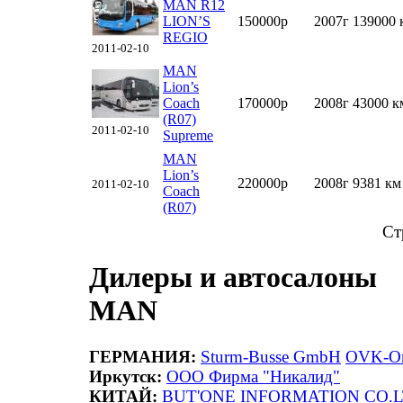
MAN R12
LION’S
150000р
2007г
139000 
REGIO
2011-02-10
MAN
Lion’s
Coach
170000р
2008г
43000 к
(R07)
2011-02-10
Supreme
MAN
Lion’s
220000р
2008г
9381 км
2011-02-10
Coach
(R07)
Ст
Дилеры и автосалоны
MAN
ГЕРМАНИЯ:
Sturm-Busse GmbH
OVK-Om
Иркутск:
ООО Фирма "Никалид"
КИТАЙ:
BUT'ONE INFORMATION CO.L