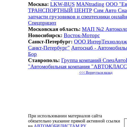
Москва:
LKW-BUS
MANtrading
ООО "Ев
ТРАНСПОРТНЫЙ ЦЕНТР
Сим Авто Сна
запчасти грузовиков и спецтехники онлай
Спецприцеп
Московская область:
МАП №2 Автоколо
Новосибирск:
Восток-Моторс
Санкт-Петербург:
ООО ИнтерТехнолодж
Санкт-Петербург"
Автоснаб - Автомобильн
Бор
Ставрополь:
Группа компаний СпецАвто
"Автомобильная компания "АВТОКЛАСС
<<< Вернуться назад
При использовании материалов сайта
обязательно указание прямой активной ссылки
на
АВТОМОБИЛИСТАМ.РУ