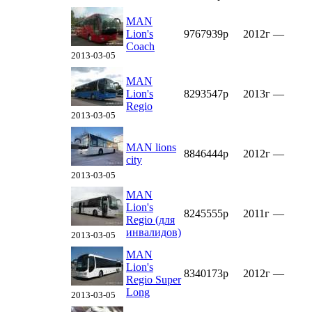
MAN
Lion's
9767939р
2012г
—
Coach
2013-03-05
MAN
Lion's
8293547р
2013г
—
Regio
2013-03-05
MAN lions
8846444р
2012г
—
city
2013-03-05
MAN
Lion's
8245555р
2011г
—
Regio (для
инвалидов)
2013-03-05
MAN
Lion's
8340173р
2012г
—
Regio Super
Long
2013-03-05