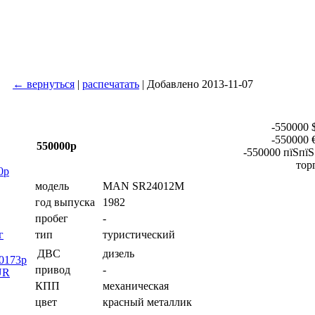
← вернуться
|
распечатать
| Добавлено 2013-11-07
-550000 
-550000 
550000р
-550000 пїЅпїЅ
тор
0р
модель
MAN SR24012M
год выпуска
1982
пробег
-
г
тип
туристический
дизель
ДВС
40173р
привод
-
UR
КПП
механическая
цвет
красный металлик