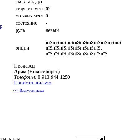
эко.стандарт
-
сидячих мест
62
стоячих мест
0
состояние
-
р
руль
левый
пїЅпїЅпїЅпїЅпїЅпїЅпїЅпїЅпїЅпїЅпїЅ
:
опции
пїЅпїЅпїЅпїЅпїЅпїЅпїЅпїЅ,
пїЅпїЅпїЅпїЅпїЅпїЅпїЅпїЅпїЅ
Продавец
Арам
(Новосибирск)
Телефоны:
8-913-944-1250
Написать письмо
<<< Вернуться назад
ссылки на