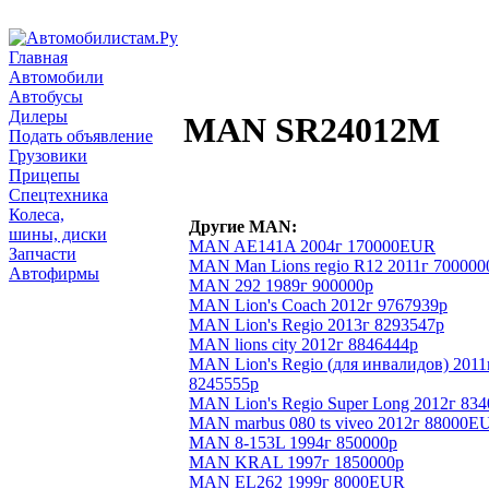
Главная
Автомобили
Автобусы
Дилеры
MAN SR24012M
Подать объявление
Грузовики
Прицепы
Спецтехника
Колеса,
Другие MAN:
шины, диски
MAN AE141A 2004г 170000EUR
Запчасти
MAN Man Lions regio R12 2011г 700000
Автофирмы
MAN 292 1989г 900000р
MAN Lion's Coach 2012г 9767939р
MAN Lion's Regio 2013г 8293547р
MAN lions city 2012г 8846444р
MAN Lion's Regio (для инвалидов) 2011
8245555р
MAN Lion's Regio Super Long 2012г 83
MAN marbus 080 ts viveo 2012г 88000E
MAN 8-153L 1994г 850000р
MAN KRAL 1997г 1850000р
MAN EL262 1999г 8000EUR