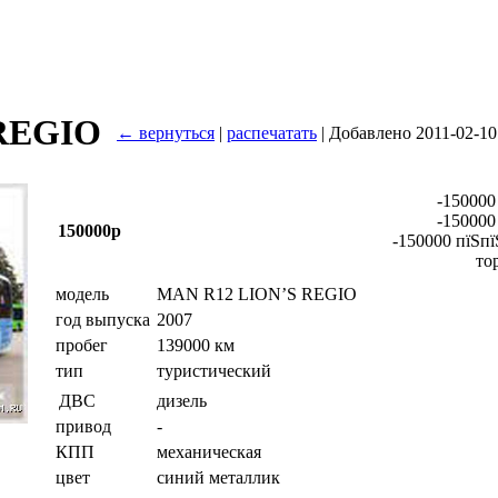
REGIO
← вернуться
|
распечатать
| Добавлено 2011-02-10
-150000
-150000
150000р
-150000 пїЅпї
то
модель
MAN R12 LION’S REGIO
год выпуска
2007
пробег
139000 км
тип
туристический
дизель
ДВС
привод
-
КПП
механическая
цвет
синий металлик