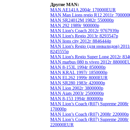
Другие MAN:
MAN AE141A 2004г 170000EUR
MAN Man Lions regio R12 2011г 700000
MAN SR24012M 1982г 550000р
MAN 292 1989г 900000р
MAN Lion's Coach 2012г 9767939р
MAN Lion's Regio 2013г 8293547р
MAN lions city 2012г 8846444р
MAN Lion's Regio (для инвалидов) 2011
8245555р
MAN Lion's Regio Super Long 2012г 83
MAN marbus 080 ts viveo 2012г 88000E
MAN 8-153L 1994г 850000р
MAN KRAL 1997г 1850000р
MAN EL262 1999г 8000EUR
MAN SR280 1983г 420000р
MAN Lion 2002г 3800000р
MAN Aiats 2003г 2500000р
MAN 8-153 1994г 800000р
MAN Lion’s Coach (R07) Supreme 2008г
170000р
MAN Lion’s Coach (R07) 2008г 220000р
MAN Lion’s Coach (R07) Supreme 2008г
220000EUR