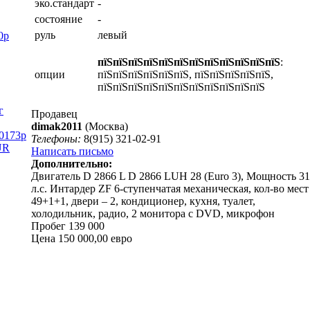
эко.стандарт
-
состояние
-
руль
левый
0р
пїЅпїЅпїЅпїЅпїЅпїЅпїЅпїЅпїЅпїЅпїЅпїЅ
:
опции
пїЅпїЅпїЅпїЅпїЅпїЅ, пїЅпїЅпїЅпїЅпїЅ,
пїЅпїЅпїЅпїЅпїЅпїЅпїЅпїЅпїЅпїЅпїЅ
г
Продавец
dimak2011
(Москва)
40173р
Телефоны:
8(915) 321-02-91
UR
Написать письмо
Дополнительно:
Двигатель D 2866 L D 2866 LUH 28 (Euro 3), Мощность 3
л.с. Интардер ZF 6-ступенчатая механическая, кол-во мест
49+1+1, двери – 2, кондиционер, кухня, туалет,
холодильник, радио, 2 монитора с DVD, микрофон
Пробег 139 000
Цена 150 000,00 евро