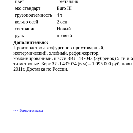
цвет
- металлик
эко.стандарт
Euro III
грузоподъемность
4 т
кол-во осей
2 оси
состояние
Новый
руль
правый
Дополнительно:
Производство автофургонов промтоварный,
изотермический, хлебный, рефрижератор,
комбинированный, шасси ЗИЛ-437043 (Зубренок) 5-ти и 6
ти метровые. Борт ЗИЛ 437074 (6 м) – 1.095.000 руб, новы
2011г. Доставка по России.
<<< Вернуться назад