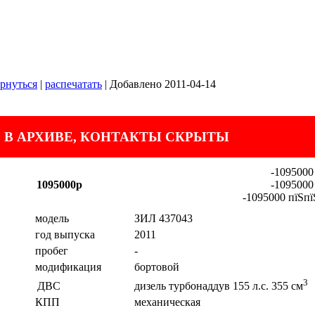
рнуться
|
распечатать
| Добавлено 2011-04-14
 В АРХИВЕ, КОНТАКТЫ СКРЫТЫ
-1095000
1095000р
-1095000
-1095000 пїЅпї
модель
ЗИЛ 437043
год выпуска
2011
пробег
-
модификация
бортовой
3
ДВС
дизель турбонаддув 155 л.с. 355 см
КПП
механическая