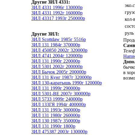
Другие ЗИЛ 4331:
эко.
ЗИЛ 4331 1996г 130000р
груз
ЗИЛ 4331 1992г 160000р
ЗИЛ 43317 1993г 250000р
кол-
сост
руль
Другие ЗИЛ:
ЗИЛ Scottdaw 1985г 5516р
Прод
ЗИЛ 131 1984г 370000р
Самв
ЗИЛ 450850 2002г 320000р
Теле
ЗИЛ 4741 2004г 120000р
Напи
ЗИЛ 131 1990г 220000р
Допо
ЗИЛ 5301 2002г 200000р
бычко
ЗИЛ Бычок 2005г 200000р
в хор
ЗИЛ 131 Кунг 1987г 320000р
возмо
ЗИЛ 130-каратышь 1990г 120000р
ЗИЛ 131 1999г 290000р
ЗИЛ 5301-ВЕ 2007г 300000р
ЗИЛ 5733 1999г 240000р
ЗИЛ 133ГЯ 1994г 400000р
ЗИЛ 131 1993г 300000р
ЗИЛ 131 1980г 260000р
ЗИЛ 130 1987г 350000р
ЗИЛ 131 1990г 1800р
ЗИЛ 475387 2003г 130000р