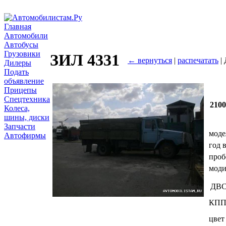
Главная
Автомобили
Автобусы
Грузовики
ЗИЛ 4331
← вернуться
|
распечатать
| 
Дилеры
Подать
объявление
Прицепы
Спецтехника
210
Колеса,
шины, диски
Запчасти
моде
Автофирмы
год 
проб
мод
ДВ
КП
цвет