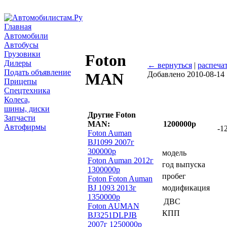
Главная
Автомобили
Автобусы
Грузовики
Foton
Дилеры
← вернуться
|
распеча
Подать объявление
Добавлено 2010-08-14
MAN
Прицепы
Спецтехника
Колеса,
шины, диски
Другие Foton
Запчасти
MAN:
1200000р
Автофирмы
-1
Foton Auman
BJ1099 2007г
300000р
модель
Foton Auman 2012г
год выпуска
1300000р
пробег
Foton Foton Auman
BJ 1093 2013г
модификация
1350000р
ДВС
Foton AUMAN
КПП
BJ3251DLPJB
2007г 1250000р