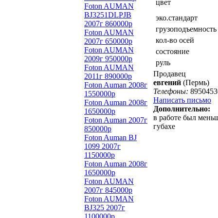
цвет
Foton AUMAN
BJ3251DLPJB
эко.стандарт
2007г 860000р
грузоподъемность
Foton AUMAN
кол-во осей
2007г 650000р
Foton AUMAN
состояние
2009г 950000р
руль
Foton AUMAN
Продавец
2011г 890000р
евгений
(Пермь)
Foton Auman 2008г
Телефоны:
8950453
1550000р
Написать письмо
Foton Auman 2008г
Дополнительно:
1650000р
в работе был меньш
Foton Auman 2007г
губахе
850000р
Foton Auman BJ
1099 2007г
1150000р
Foton Auman 2008г
1650000р
Foton AUMAN
2007г 845000р
Foton AUMAN
BJ325 2007г
1100000р