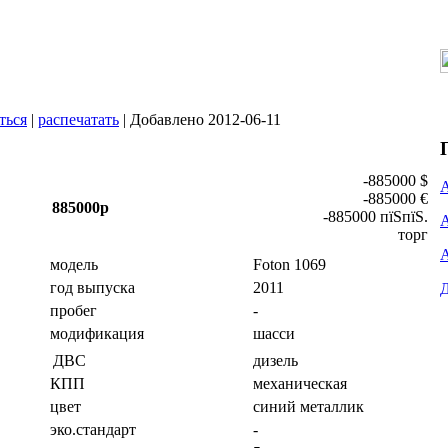
ться
|
распечатать
| Добавлено 2012-06-11
-885000 $
-885000 €
885000р
-885000 пїЅпїЅ.
торг
модель
Foton 1069
год выпуска
2011
пробег
-
модификация
шасси
дизель
ДВС
КПП
механическая
цвет
синий металлик
эко.стандарт
-