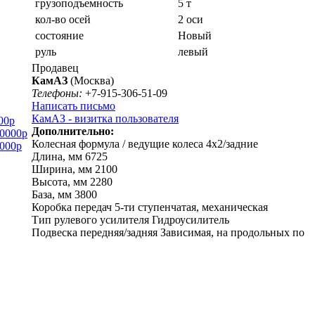
грузоподъемность
5 т
кол-во осей
2 оси
состояние
Новый
руль
левый
Продавец
КамАЗ
(Москва)
Телефоны:
+7-915-306-51-09
Написать письмо
КамАЗ - визитка пользователя
00р
Дополнительно:
0000р
Колесная формула / ведущие колеса 4х2/задние
000р
Длина, мм 6725
Ширина, мм 2100
Высота, мм 2280
База, мм 3800
Коробка передач 5-ти ступенчатая, механическая
Тип рулевого усилителя Гидроусилитель
Подвеска передняя/задняя Зависимая, на продольных по