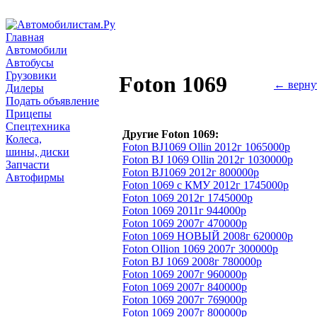
Главная
Автомобили
Автобусы
Грузовики
Foton 1069
← верну
Дилеры
Подать объявление
Прицепы
Спецтехника
Другие Foton 1069:
Колеса,
Foton BJ1069 Ollin 2012г 1065000р
шины, диски
Foton BJ 1069 Ollin 2012г 1030000р
Запчасти
Foton BJ1069 2012г 800000р
Автофирмы
Foton 1069 с КМУ 2012г 1745000р
Foton 1069 2012г 1745000р
Foton 1069 2011г 944000р
Foton 1069 2007г 470000р
Foton 1069 НОВЫЙ 2008г 620000р
Foton Ollion 1069 2007г 300000р
Foton BJ 1069 2008г 780000р
Foton 1069 2007г 960000р
Foton 1069 2007г 840000р
Foton 1069 2007г 769000р
Foton 1069 2007г 800000р