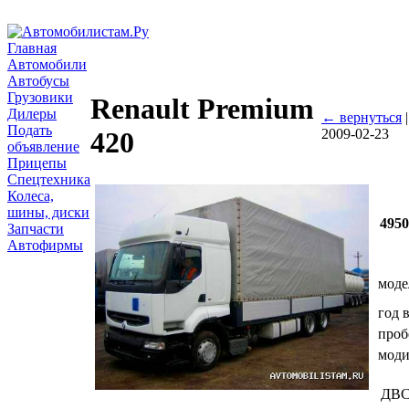
Главная
Автомобили
Автобусы
Грузовики
Renault Premium
Дилеры
← вернуться
Подать
2009-02-23
420
объявление
Прицепы
Спецтехника
Колеса,
шины, диски
495
Запчасти
Автофирмы
моде
год 
проб
мод
ДВ