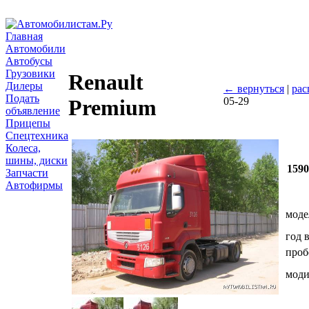
Главная
Автомобили
Автобусы
Грузовики
Renault
Дилеры
← вернуться
|
рас
Подать
05-29
Premium
объявление
Прицепы
Спецтехника
Колеса,
шины, диски
159
Запчасти
Автофирмы
моде
год 
проб
мод