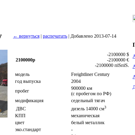
y
← вернуться
|
распечатать
| Добавлено 2013-07-14
-2100000 $
2100000р
-2100000 €
-2100000 пїЅпїЅ.
модель
Freightliner Century
год выпуска
2004
900000 км
пробег
(с пробегом по РФ)
модификация
седельный тягач
3
ДВС
дизель 14000 см
КПП
механическая
цвет
белый металлик
эко.стандарт
-