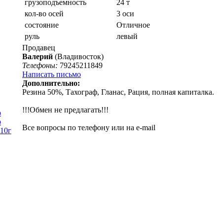
грузоподъемность
24 т
кол-во осей
3 оси
состояние
Отличное
руль
левый
Продавец
Валерий
(Владивосток)
Телефоны:
79245211849
Написать письмо
Дополнительно:
Резина 50%, Тахограф, Гланас, Рация, полная капиталка.
!!!Обмен не предлагать!!!
р
р
Все вопросы по телефону или на e-mail
010г