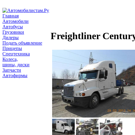
Главная
Автомобили
Автобусы
Грузовики
Freightliner Centur
Дилеры
Подать объявление
Прицепы
Спецтехника
Колеса,
шины, диски
Запчасти
Автофирмы