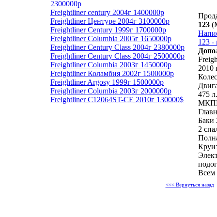
2300000р
Freightliner century 2004г 1400000р
Прод
Freightliner Центуре 2004г 3100000р
123
(
Freightliner Century 1999г 1700000р
Напи
Freightliner Columbia 2005г 1650000р
123 -
Freightliner Century Class 2004г 2380000р
Допо
Freightliner Century Class 2004г 2500000р
Freig
Freightliner Columbia 2003г 1450000р
2010 г
Freightliner Коламбия 2002г 1500000р
Колес
Freightliner Argosy 1999г 1500000р
Двига
Freightliner Columbia 2003г 2000000р
475 л.
Freightliner C12064ST-CE 2010г 130000$
МКПП
Главн
Баки 
2 спа
Полн
Круи
Элект
подо
Всем
<<< Вернуться назад