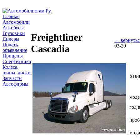
Главная
Автомобили
Автобусы
Грузовики
Freightliner
Дилеры
← вернутьс
Подать
03-29
Cascadia
объявление
Прицепы
Спецтехника
Колеса,
шины, диски
319
Запчасти
Автофирмы
моде
год 
проб
мод