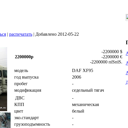
ься
|
распечатать
| Добавлено 2012-05-22
-2200000 $
2200000р
-2200000 €
-2200000 пїЅпїЅ.
модель
DAF XF95
год выпуска
2006
пробег
-
модификация
седельный тягач
-
ДВС
КПП
механическая
цвет
белый
эко.стандарт
-
грузоподъемность
-