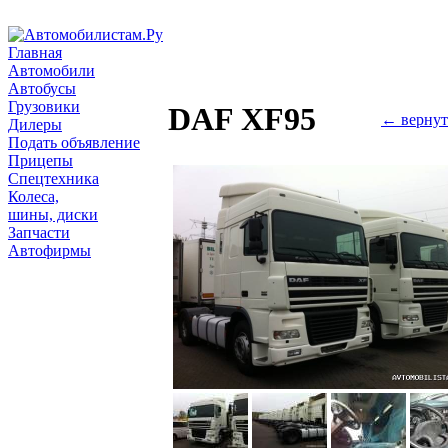
Главная
Автомобили
Автобусы
Грузовики
DAF XF95
← вернут
Дилеры
Подать объявление
Прицепы
Спецтехника
Колеса,
шины, диски
Запчасти
Автофирмы