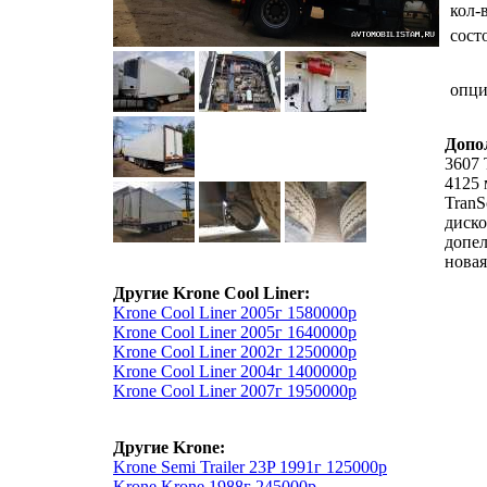
кол-
сост
опц
Допо
3607 
4125 
TranS
диско
допел
новая
Другие Krone Cool Liner:
Krone Cool Liner 2005г 1580000р
Krone Cool Liner 2005г 1640000р
Krone Cool Liner 2002г 1250000р
Krone Cool Liner 2004г 1400000р
Krone Cool Liner 2007г 1950000р
Другие Krone:
Krone Semi Trailer 23P 1991г 125000р
Krone Krone 1988г 245000р