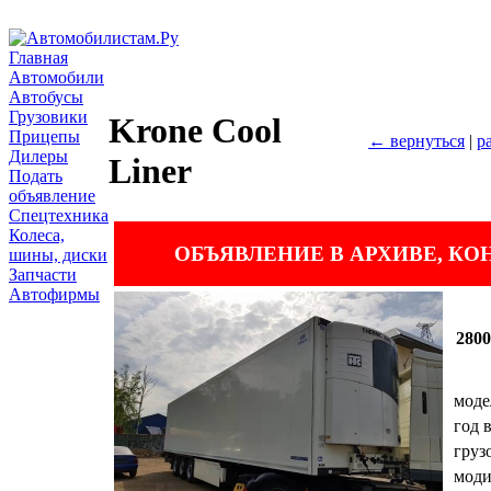
Главная
Автомобили
Автобусы
Грузовики
Krone Cool
Прицепы
← вернуться
|
р
Дилеры
Liner
Подать
объявление
Спецтехника
Колеса,
ОБЪЯВЛЕНИЕ В АРХИВЕ, К
шины, диски
Запчасти
Автофирмы
280
моде
год 
груз
мод