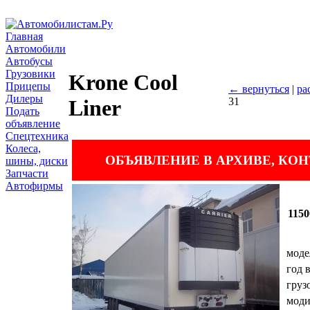
Главная
Автомобили
Автобусы
Грузовики
Krone Cool
Прицепы
← вернуться
|
ра
Дилеры
31
Liner
Подать
объявление
Спецтехника
Колеса,
ОБЪЯВЛЕНИЕ В АРХИВЕ, КО
шины, диски
Запчасти
Автофирмы
1150
моде
год 
груз
мод