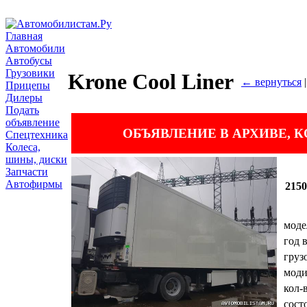
Главная
Автомобили
Автобусы
Грузовики
Krone Cool Liner
← вернуться
Прицепы
Дилеры
Подать
объявление
ОБЪЯВЛЕНИЕ В АРХИВЕ,
Спецтехника
Колеса,
шины, диски
Запчасти
Автофирмы
215
моде
год 
груз
мод
кол-
сост