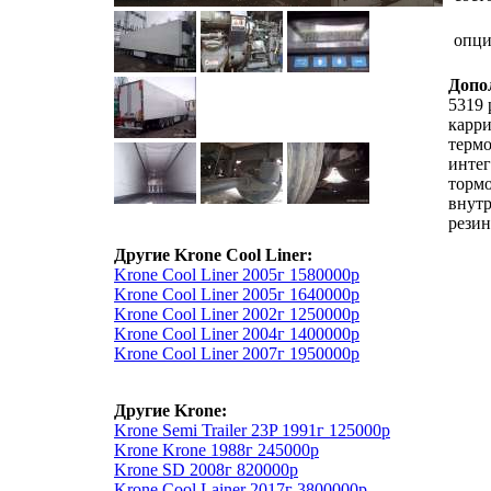
опц
Допо
5319 
карри
термо
интег
тормо
внутр
резин
Другие Krone Cool Liner:
Krone Cool Liner 2005г 1580000р
Krone Cool Liner 2005г 1640000р
Krone Cool Liner 2002г 1250000р
Krone Cool Liner 2004г 1400000р
Krone Cool Liner 2007г 1950000р
Другие Krone:
Krone Semi Trailer 23P 1991г 125000р
Krone Krone 1988г 245000р
Krone SD 2008г 820000р
Krone Cool Lainer 2017г 3800000р