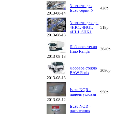
Запчасти для
428р
Isuzu серии N
2013-08-14
Запчасти для дв.
4HK1, 4HG1,
518р
4HL1, 6HK1
2013-08-13
Лобовое стекло
3640р
Hino Ranger
2013-08-13
Лобовое стекло
3080р
BAW Fenix
2013-08-13
Isuzu NQR -
950р
панель угловая
2013-08-12
Isuzu NQR -
наконечник