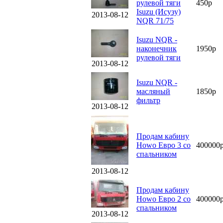
рулевой тяги
450р
Isuzu (Исузу)
2013-08-12
NQR 71/75
Isuzu NQR -
наконечник
1950р
рулевой тяги
2013-08-12
Isuzu NQR -
масляный
1850р
фильтр
2013-08-12
Продам кабину
Howo Евро 3 со
400000
спальником
2013-08-12
Продам кабину
Howo Евро 2 со
400000
спальником
2013-08-12