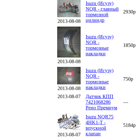
Isuzu (Исузу)
NQR - главный
2930р
тормозной
цилиндр
2013-08-08
Isuzu (Исузу)
NQR -
1850р
тормозные
накладки
2013-08-08
Isuzu (Исузу)
NQR -
750р
тормозные
накладки
2013-08-08
2013-08-07
Датчик КПП
7421068286
—
Рено Премиум
Isuzu NQR75
4HK1-Т -
5184р
впускной
клапан
2013-08-07