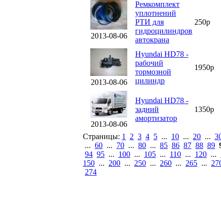
Ремкомплект
уплотнений
РТИ для
250р
гидроцилиндров
2013-08-06
автокрана
Hyundai HD78 -
рабочий
1950р
тормозной
цилиндр
2013-08-06
Hyundai HD78 -
задний
1350р
амортизатор
2013-08-06
Страницы:
1
2
3
4
5
...
10
...
20
...
3
...
60
...
70
...
80
...
85
86
87
88
89
94
95
...
100
...
105
...
110
...
120
...
150
...
200
...
250
...
260
...
265
...
27
274