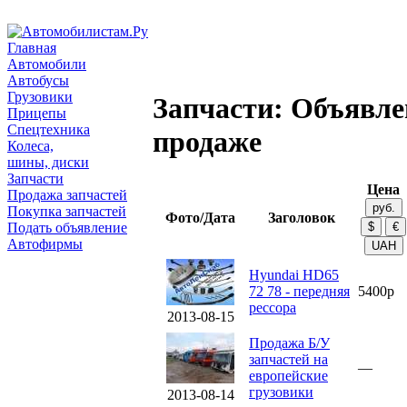
Главная
Автомобили
Автобусы
Грузовики
Запчасти: Объявле
Прицепы
Спецтехника
продаже
Колеса,
шины, диски
Запчасти
Цена
Продажа запчастей
Покупка запчастей
Фото/Дата
Заголовок
Подать объявление
Автофирмы
Hyundai HD65
72 78 - передняя
5400р
рессора
2013-08-15
Продажа Б/У
запчастей на
—
европейские
грузовики
2013-08-14