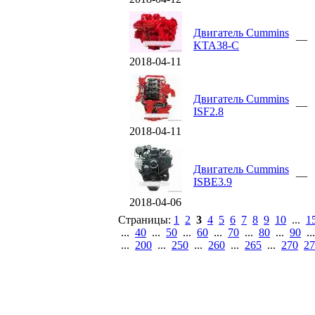
Двигатель Cummins
—
KTA38-C
2018-04-11
Двигатель Cummins
—
ISF2.8
2018-04-11
Двигатель Cummins
—
ISBE3.9
2018-04-06
Страницы:
1
2
3
4
5
6
7
8
9
10
...
1
...
40
...
50
...
60
...
70
...
80
...
90
..
...
200
...
250
...
260
...
265
...
270
27