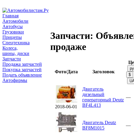
Главная
Автомобили
Автобусы
Грузовики
Запчасти: Объявле
Прицепы
Спецтехника
продаже
Колеса,
шины, диски
Запчасти
Це
Продажа запчастей
Покупка запчастей
Фото/Дата
Заголовок
Подать объявление
Автофирмы
Двигатель
дизельный
—
генераторный Deutz
BF4L413
2018-06-01
Двигатель Deutz
—
BF8M1015