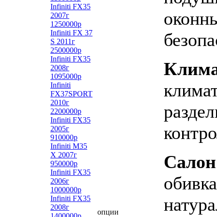
Infiniti FX35
оконн
2007г
1250000р
Infiniti FX 37
безопа
S 2011г
2500000р
Infiniti FX35
Клим
2008г
1095000р
климат
Infiniti
FX37SPORT
2010г
раздел
2200000р
Infiniti FX35
контро
2005г
910000р
Infiniti М35
X 2007г
Салон
950000р
Infiniti FX35
обивка
2006г
1000000р
Infiniti FX35
натура
2008г
опции
1400000р