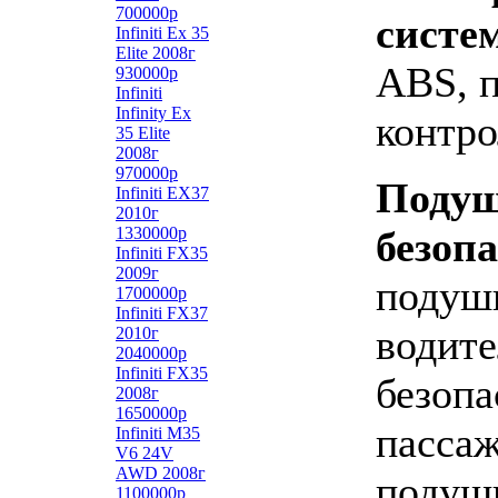
700000р
систе
Infiniti Ex 35
Elite 2008г
ABS, 
930000р
Infiniti
Infinity Ex
контро
35 Elite
2008г
970000р
Поду
Infiniti EX37
2010г
1330000р
безоп
Infiniti FX35
2009г
подушк
1700000р
Infiniti FX37
водите
2010г
2040000р
Infiniti FX35
безопа
2008г
1650000р
пассаж
Infiniti M35
V6 24V
AWD 2008г
подушк
1100000р