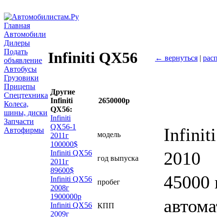
Главная
Автомобили
Дилеры
Подать
Infiniti QX56
← вернуться
|
рас
объявление
Автобусы
Грузовики
Прицепы
Другие
Спецтехника
Infiniti
2650000р
Колеса,
QX56:
шины, диски
Infiniti
Запчасти
QX56-1
Infini
Автофирмы
модель
2011г
100000$
2010
Infiniti QX56
год выпуска
2011г
89600$
45000
Infiniti QX56
пробег
2008г
1900000р
автома
Infiniti QX56
КПП
2009г