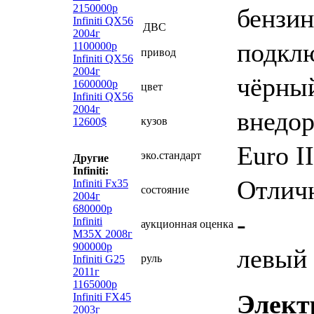
2150000р
бензин
Infiniti QX56
ДВС
2004г
подкл
1100000р
привод
Infiniti QX56
2004г
чёрны
1600000р
цвет
Infiniti QX56
2004г
внедор
кузов
12600$
Euro II
эко.стандарт
Другие
Infiniti:
Отлич
Infiniti Fx35
состояние
2004г
680000р
-
Infiniti
аукционная оценка
M35X 2008г
900000р
левый
руль
Infiniti G25
2011г
1165000р
Элект
Infiniti FX45
2003г