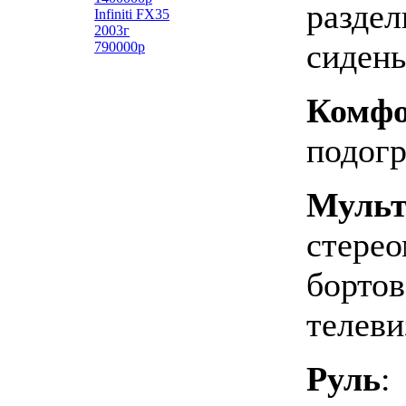
раздел
Infiniti FX35
2003г
сидень
790000р
Комфо
подогр
Мульт
стерео
бортов
телеви
Руль
: