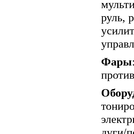
мульт
руль, 
усилит
управ
Фары
проти
Обору
тониро
электр
дуги/п