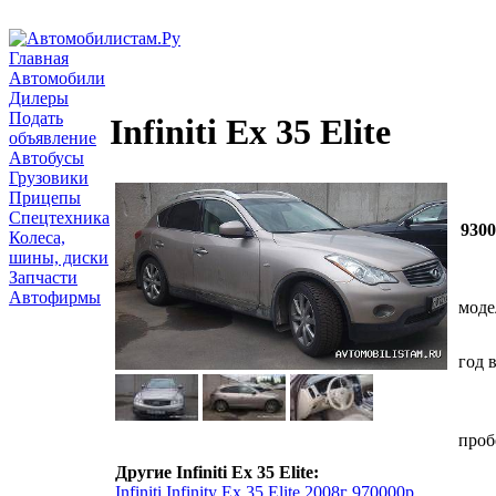
Главная
Автомобили
Дилеры
Подать
Infiniti Ex 35 Elite
объявление
Автобусы
Грузовики
Прицепы
Спецтехника
930
Колеса,
шины, диски
Запчасти
Автофирмы
моде
год 
проб
Другие Infiniti Ex 35 Elite:
Infiniti Infinity Ex 35 Elite 2008г 970000р