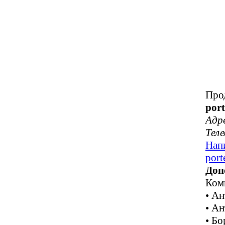
Про
port
Адр
Тел
Нап
port
Доп
Комп
• А
• А
• Б