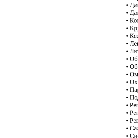
• Д
• Да
• Ко
• Кр
• К
• Л
• Л
• Об
• О
• О
• Ох
• П
• П
• Ре
• Ре
• Ре
• Са
• Си