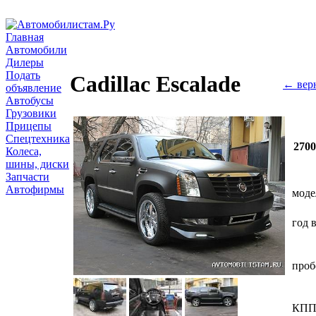
Главная
Автомобили
Дилеры
Подать
Cadillac Escalade
← вер
объявление
Автобусы
Грузовики
Прицепы
Спецтехника
270
Колеса,
шины, диски
Запчасти
Автофирмы
моде
год 
проб
КП