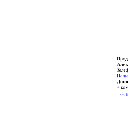
Прод
Алек
Теле
Напи
Допо
+ ко
<<< В