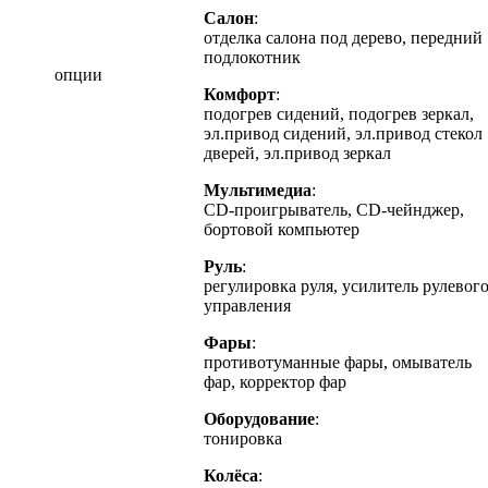
Салон
:
отделка салона под дерево, передний
подлокотник
опции
Комфорт
:
подогрев сидений, подогрев зеркал,
эл.привод сидений, эл.привод стекол
дверей, эл.привод зеркал
Мультимедиа
:
CD-проигрыватель, CD-чейнджер,
бортовой компьютер
Руль
:
регулировка руля, усилитель рулевог
управления
Фары
:
противотуманные фары, омыватель
фар, корректор фар
Оборудование
:
тонировка
Колёса
: