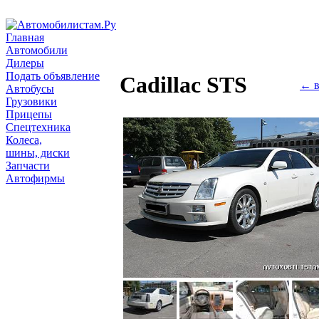
Главная
Автомобили
Дилеры
Подать объявление
Cadillac STS
← в
Автобусы
Грузовики
Прицепы
Спецтехника
Колеса,
шины, диски
Запчасти
Автофирмы