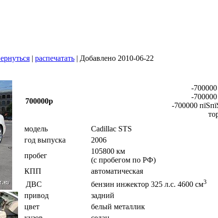
ернуться
|
распечатать
| Добавлено 2010-06-22
-700000
-700000
700000р
-700000 пїЅпї
то
модель
Cadillac STS
год выпуска
2006
105800 км
пробег
(с пробегом по РФ)
КПП
автоматическая
3
ДВС
бензин инжектор 325 л.с. 4600 см
привод
задний
цвет
белый металлик
кузов
седан