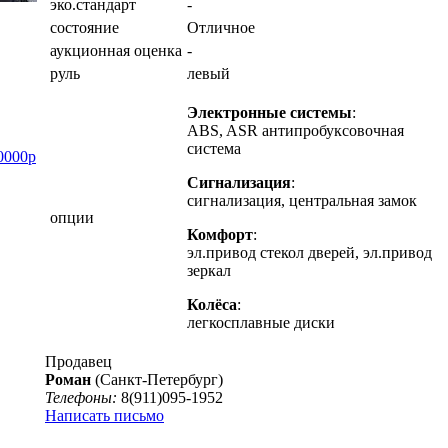
эко.стандарт
-
состояние
Отличное
аукционная оценка
-
руль
левый
Электронные системы
:
ABS, ASR антипробуксовочная
система
90000р
Сигнализация
:
сигнализация, центральная замок
опции
Комфорт
:
эл.привод стекол дверей, эл.привод
зеркал
Колёса
:
легкосплавные диски
Продавец
Роман
(Санкт-Петербург)
Телефоны:
8(911)095-1952
Написать письмо