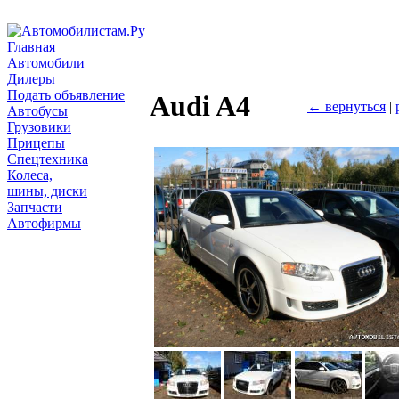
Главная
Автомобили
Дилеры
Подать объявление
Audi A4
← вернуться
|
Автобусы
Грузовики
Прицепы
Спецтехника
Колеса,
шины, диски
Запчасти
Автофирмы