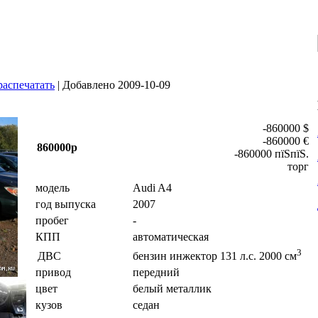
распечатать
| Добавлено 2009-10-09
-860000 $
-860000 €
860000р
-860000 пїЅпїЅ.
торг
модель
Audi A4
год выпуска
2007
пробег
-
КПП
автоматическая
3
ДВС
бензин инжектор 131 л.с. 2000 см
привод
передний
цвет
белый металлик
кузов
седан