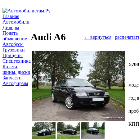
Главная
Автомобили
Дилеры
Подать
Audi A6
← вернуться
|
распечатат
объявление
Автобусы
Грузовики
Прицепы
Спецтехника
570
Колеса,
шины, диски
Запчасти
Автофирмы
моде
год 
проб
КП