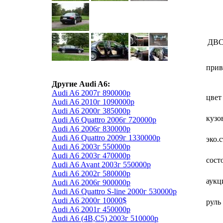
ДВ
прив
Другие Audi A6:
Audi A6 2007г 890000р
цвет
Audi A6 2010г 1090000р
Audi A6 2000г 385000р
кузо
Audi A6 Quattro 2006г 720000р
Audi A6 2006г 830000р
Audi A6 Quattro 2009г 1330000р
эко.
Audi A6 2003г 550000р
Audi A6 2003г 470000р
сост
Audi A6 Avant 2003г 550000р
Audi A6 2002г 580000р
аукц
Audi A6 2006г 900000р
Audi A6 Quattro S-line 2000г 530000р
Audi A6 2000г 10000$
руль
Audi A6 2001г 450000р
Audi A6 (4B,C5) 2003г 510000р