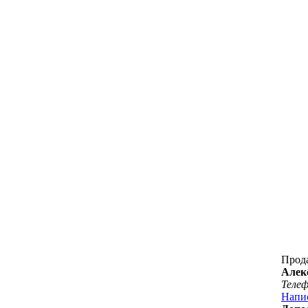
Прод
Алек
Теле
Напи