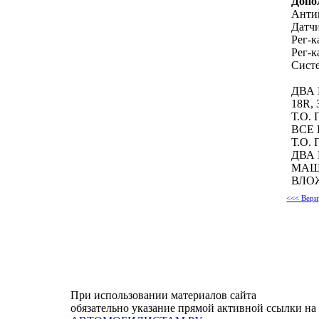
Допо
Антип
Датчи
Рег-к
Рег-к
Систе
ДВА
18R,
Т.О.
ВСЕ
Т.О.
ДВА
МАШИ
ВЛОЖ
<<< Верн
При использовании материалов сайта
обязательно указание прямой активной ссылки на