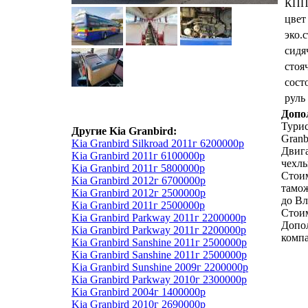
КП
цвет
эко.
сидя
стоя
сост
руль
Допо
Турис
Другие Kia Granbird:
Granb
Kia Granbird Silkroad 2011г 6200000р
Двига
Kia Granbird 2011г 6100000р
чехлы
Kia Granbird 2011г 5800000р
Стоим
Kia Granbird 2012г 6700000р
тамо
Kia Granbird 2012г 2500000р
до Вл
Kia Granbird 2011г 2500000р
Стоим
Kia Granbird Parkway 2011г 2200000р
Допол
Kia Granbird Parkway 2011г 2200000р
комп
Kia Granbird Sanshine 2011г 2500000р
Kia Granbird Sanshine 2011г 2500000р
Kia Granbird Sunshine 2009г 2200000р
Kia Granbird Parkway 2010г 2300000р
Kia Granbird 2004г 1400000р
Kia Granbird 2010г 2690000р