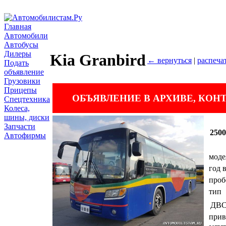
Главная
Автомобили
Автобусы
Дилеры
Kia Granbird
← вернуться
|
распеча
Подать
объявление
Грузовики
Прицепы
ОБЪЯВЛЕНИЕ В АРХИВЕ, КО
Спецтехника
Колеса,
шины, диски
Запчасти
250
Автофирмы
моде
год 
проб
тип
ДВ
прив