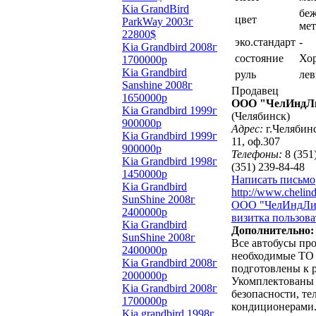
Kia GrandBird
бе
цвет
ParkWay 2003г
мет
22800$
эко.стандарт
-
Kia Grandbird 2008г
состояние
Хо
1700000р
Kia Grandbird
руль
ле
Sanshine 2008г
Продавец
1650000р
ООО "ЧелИндЛ
Kia Grandbird 1999г
(Челябинск)
900000р
Адрес:
г.Челябинс
Kia Grandbird 1999г
11, оф.307
900000р
Телефоны:
8 (351)
Kia Grandbird 1998г
(351) 239-84-48
1450000р
Написать письмо
Kia Grandbird
http://www.chelind
SunShine 2008г
ООО "ЧелИндЛиз
2400000р
визитка пользова
Kia Grandbird
Дополнительно:
SunShine 2008г
Все автобусы пр
2400000р
необходимые ТО
Kia Grandbird 2008г
подготовлены к 
2000000р
Укомплектованы
Kia Grandbird 2008г
безопасности, те
1700000р
кондиционерами.
Kia grandbird 1998г