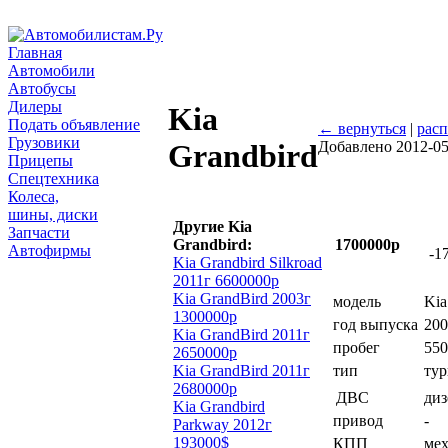
Главная
Автомобили
Автобусы
Дилеры
Kia
Подать объявление
← вернуться
|
расп
Грузовики
Добавлено 2012-05
Grandbird
Прицепы
Спецтехника
Колеса,
шины, диски
Другие Kia
Запчасти
Grandbird:
1700000р
Автофирмы
-1
Kia Grandbird Silkroad
2011г 6600000р
Kia GrandBird 2003г
модель
Kia
1300000р
год выпуска
200
Kia GrandBird 2011г
пробег
550
2650000р
Kia GrandBird 2011г
тип
тур
2680000р
диз
ДВС
Kia Grandbird
привод
-
Parkway 2012г
193000$
КПП
мех