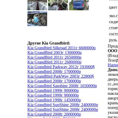
цвет
эко.
сидя
стоя
сост
руль
Другие Kia Grandbird:
Прод
Kia Grandbird Silkroad 2011г 6600000р
ООО
Kia GrandBird 2003г 1300000р
(Влад
Kia GrandBird 2011г 2650000р
Теле
Kia GrandBird 2011г 2680000р
Напи
Kia Grandbird Parkway 2012г 193000$
Допо
Kia Grandbird 2008г 1700000р
люко
Kia GrandBird ParkWay 2003г 22800$
дверь
Kia Grandbird 2008г 1700000р
сс.,н
Kia Grandbird Sanshine 2008г 1650000р
тормо
Kia Grandbird 1999г 900000р
накла
Kia Grandbird 1999г 900000р
аморт
Kia Grandbird 1998г 1450000р
краны
Kia Grandbird SunShine 2008г 2400000р
попер
Kia Grandbird SunShine 2008г 2400000р
указа
Kia Grandbird 2008г 2000000р
расхо