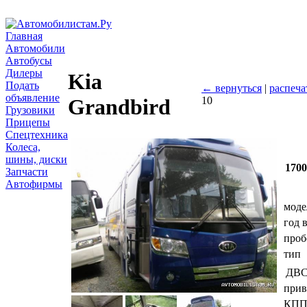
Главная
Автомобили
Автобусы
Дилеры
Kia
Подать
← вернуться
|
распеча
объявление
10
Grandbird
Грузовики
Прицепы
Спецтехника
Колеса,
шины, диски
170
Запчасти
Автофирмы
моде
год 
проб
тип
ДВ
прив
КП