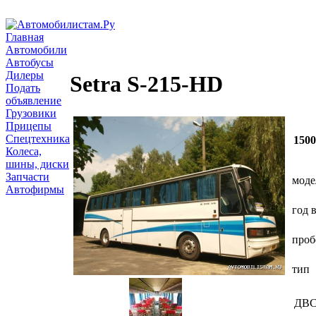
Главная
Автомобили
Автобусы
Дилеры
Setra S-215-HD
Подать
объявление
Грузовики
Прицепы
Спецтехника
150
Колеса,
шины, диски
Запчасти
моде
Автофирмы
год 
проб
тип
ДВ