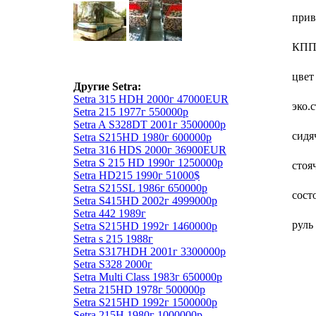
прив
КП
цвет
Другие Setra:
Setra 315 HDH 2000г 47000EUR
эко.
Setra 215 1977г 550000р
Setra A S328DT 2001г 3500000р
сидя
Setra S215HD 1980г 600000р
Setra 316 HDS 2000г 36900EUR
Setra S 215 HD 1990г 1250000р
стоя
Setra HD215 1990г 51000$
Setra S215SL 1986г 650000р
сост
Setra S415HD 2002г 4999000р
Setra 442 1989г
руль
Setra S215HD 1992г 1460000р
Setra s 215 1988г
Setra S317HDH 2001г 3300000р
Setra S328 2000г
Setra Multi Class 1983г 650000р
Setra 215HD 1978г 500000р
Setra S215HD 1992г 1500000р
Setra 215H 1980г 1000000р