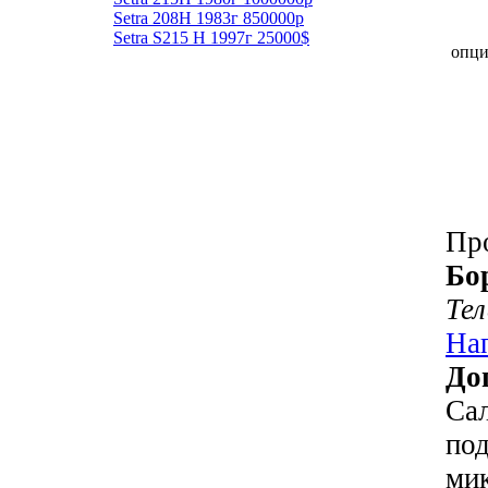
Setra 208H 1983г 850000р
Setra S215 H 1997г 25000$
опц
Пр
Бо
Те
На
До
Сал
под
мик