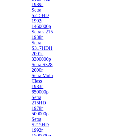
1989г
Setra
S215HD
1992г
1460000р
Setra s 215
1988г
Setra
S317HDH
2001г
3300000р
Setra S328
2000г
Setra Multi
Class
1983г
650000р
Setra
215HD
1978г
500000р
Setra
S215HD
1992г
1500000р