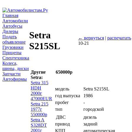
Главная
Автомобили
Автобусы
Дилеры
Setra
Подать
← вернуться
|
распечатать
объявление
10-21
S215SL
Грузовики
Прицепы
Спецтехника
Колеса,
шины, диски
Другие
650000р
Запчасти
Setra:
Автофирмы
Setra 315
HDH
модель
Setra S215SL
2000г
год выпуска
1986
47000EUR
пробег
-
Setra 215
1977г
тип
городской
550000р
дизель
ДВС
Setra A
привод
задний
S328DT
2001г
КПП
автоматическая