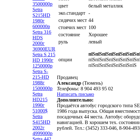
3500000р
цвет
белый металлик
Setra
эко.стандарт
-
S215HD
сидячих мест
44
1980г
600000р
стоячих мест
100
Setra 316
состояние
Хорошее
HDS
руль
левый
2000г
36900EUR
пїЅпїЅпїЅпїЅпїЅпїЅпїЅп
Setra S 215
опции
пїЅпїЅпїЅпїЅпїЅпїЅпїЅп
HD 1990г
пїЅпїЅпїЅпїЅпїЅпїЅпїЅ
1250000р
Setra S-
215-HD
Продавец
1988г
Александр
(Тюмень)
1500000р
Телефоны:
8 904 493 95 02
Setra
Написать письмо
HD215
Дополнительно:
1990г
Продаётся автобус городского типа S
51000$
1986 года выпуска. Общая вместимост
Setra
посадочных 44 места. Автобус обору
S415HD
навигацией. В хорошем тех. состоянии
2002г
рублей. Тел.: (3452) 333-046, 8-904-493
4999000р
Setra 442