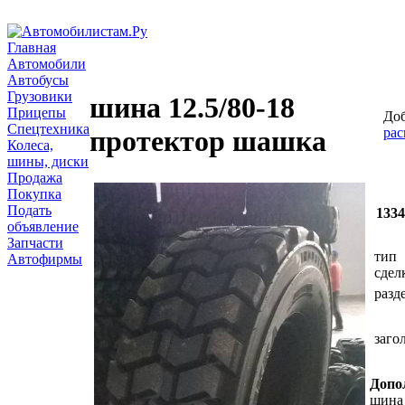
Главная
Автомобили
Автобусы
Грузовики
шина 12.5/80-18
Прицепы
Доб
Спецтехника
рас
протектор шашка
Колеса,
шины, диски
Продажа
Покупка
Подать
133
объявление
Запчасти
тип
Автофирмы
сдел
разд
заго
Допо
шина 