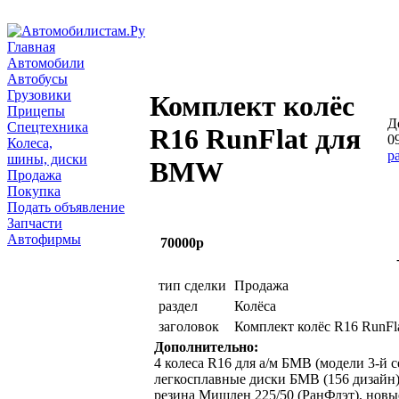
Главная
Автомобили
Автобусы
Грузовики
Комплект колёс
Прицепы
Д
Спецтехника
R16 RunFlat для
09
Колеса,
р
шины, диски
BMW
Продажа
Покупка
Подать объявление
Запчасти
Автофирмы
70000р
тип сделки
Продажа
раздел
Колёса
заголовок
Комплект колёс R16 RunF
Дополнительно:
4 колеса R16 для а/м БМВ (модели 3-й с
легкосплавные диски БМВ (156 дизайн)
резина Мишлен 225/50 (РанФлэт), нов