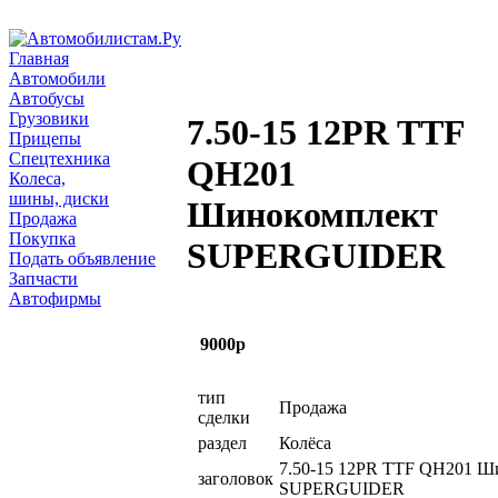
Главная
Автомобили
Автобусы
Грузовики
7.50-15 12PR TTF
Прицепы
Спецтехника
QH201
Колеса,
шины, диски
Шинокомплект
Продажа
Покупка
SUPERGUIDER
Подать объявление
Запчасти
Автофирмы
9000р
тип
Продажа
сделки
раздел
Колёса
7.50-15 12PR TTF QH201 Ш
заголовок
SUPERGUIDER