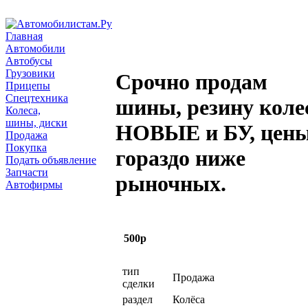
Главная
Автомобили
Автобусы
Грузовики
Срочно продам
Прицепы
Спецтехника
шины, резину коле
Колеса,
шины, диски
НОВЫЕ и БУ, цен
Продажа
Покупка
гораздо ниже
Подать объявление
Запчасти
рыночных.
Автофирмы
500р
тип
Продажа
сделки
раздел
Колёса