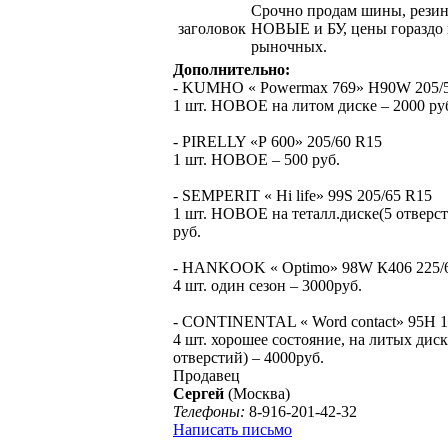
Срочно продам шины, резин
заголовок
НОВЫЕ и БУ, цены гораздо
рыночных.
Дополнительно:
- KUMHO « Powermax 769» H90W 205/
1 шт. НОВОЕ на литом диске – 2000 ру
- PIRELLY «Р 600» 205/60 R15
1 шт. НОВОЕ – 500 руб.
- SEMPERIT « Hi life» 99S 205/65 R15
1 шт. НОВОЕ на теталл.диске(5 отверст
руб.
- HANKOOK « Optimo» 98W К406 225/
4 шт. один сезон – 3000руб.
- CONTINENTAL « Word contact» 95Н 1
4 шт. хорошее состояние, на литых диск
отверстий) – 4000руб.
Продавец
Сергей
(Москва)
Телефоны:
8-916-201-42-32
Написать письмо