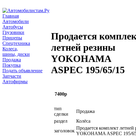
Главная
Автомобили
Автобусы
Грузовики
Продается компле
Прицепы
Спецтехника
летней резины
Колеса,
шины, диски
YOKOHAMA
Продажа
Покупка
ASPEC 195/65/15
Подать объявление
Запчасти
Автофирмы
7400р
тип
Продажа
сделки
раздел
Колёса
Продается комплект летней
заголовок
YOKOHAMA ASPEC 195/65