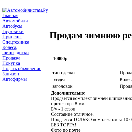
Главная
Автомобили
Автобусы
Грузовики
Продам зимнюю ре
Прицепы
Спецтехника
Колеса,
шины, диски
Продажа
10000р
Покупка
Подать объявление
тип сделки
Прод
Запчасти
Автофирмы
раздел
Колёс
заголовок
Прода
Дополнительно:
Продается комплект зимней шипованной 
протектора 8 мм.
Б/у - 1 сезон.
Состояние отличное.
Продается ТОЛЬКО комплектом за 10 0
БЕЗ ТОРГА!
Фото по почте.