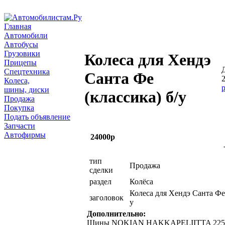
Главная
Автомобили
Автобусы
Грузовики
Колеса для Хендэ
Прицепы
Спецтехника
Санта Фе
2
Колеса,
шины, диски
(классика) б/у
Продажа
Покупка
Подать объявление
Запчасти
Автофирмы
24000р
тип
Продажа
сделки
раздел
Колёса
Колеса для Хендэ Санта Фе 
заголовок
у
Дополнительно:
Шины NOKIAN HAKKAPELIITTA 225/