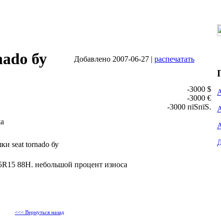
nado бу
Добавлено 2007-06-27 |
распечатать
-3000 $
-3000 €
-3000 пїЅпїЅ.
а
и seat tornado бу
65R15 88H. небольшой процент износа
<<< Вернуться назад