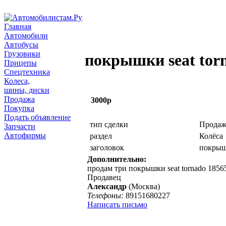
Главная
Автомобили
Автобусы
Грузовики
покрышки seat tor
Прицепы
Спецтехника
Колеса,
шины, диски
Продажа
3000р
Покупка
Подать объявление
тип сделки
Продаж
Запчасти
Автофирмы
раздел
Колёса
заголовок
покрышк
Дополнительно:
продам три покрышки seat tornado 185
Продавец
Александр
(Москва)
Телефоны:
89151680227
Написать письмо