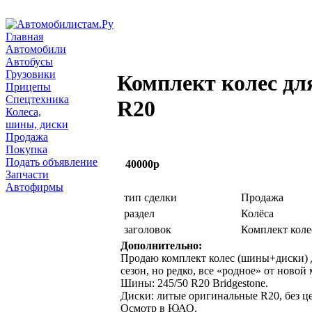
Главная
Автомобили
Автобусы
Грузовики
Комплект колес дл
Прицепы
Спецтехника
R20
Колеса,
шины, диски
Продажа
Покупка
Подать объявление
40000р
Запчасти
Автофирмы
тип сделки
Продажа
раздел
Колёса
заголовок
Комплект коле
Дополнительно:
Продаю комплект колес (шины+диски) 
сезон, но редко, все «родное» от ново
Шины: 245/50 R20 Bridgestone.
Диски: литые оригинальные R20, без ц
Осмотр в ЮАО.