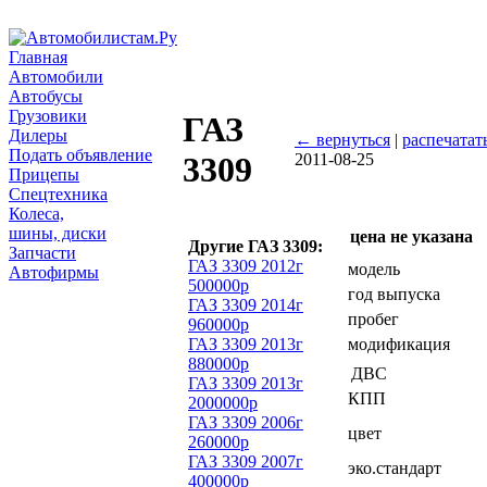
Главная
Автомобили
Автобусы
Грузовики
ГАЗ
Дилеры
← вернуться
|
распечатат
Подать объявление
2011-08-25
3309
Прицепы
Спецтехника
Колеса,
шины, диски
цена не указана
Другие ГАЗ 3309:
Запчасти
ГАЗ 3309 2012г
модель
Автофирмы
500000р
год выпуска
ГАЗ 3309 2014г
пробег
960000р
ГАЗ 3309 2013г
модификация
880000р
ДВС
ГАЗ 3309 2013г
КПП
2000000р
ГАЗ 3309 2006г
цвет
260000р
ГАЗ 3309 2007г
эко.стандарт
400000р