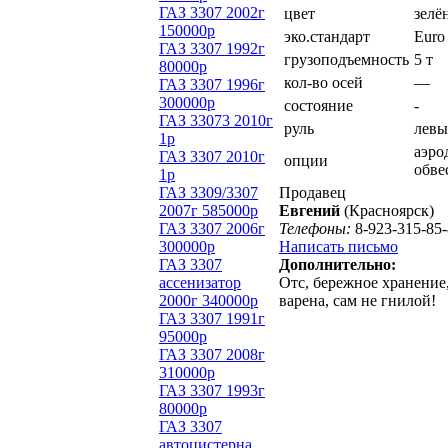
ГАЗ 3307 2002г
цвет
зелё
150000р
эко.стандарт
Euro
ГАЗ 3307 1992г
грузоподъемность
5 т
80000р
кол-во осей
—
ГАЗ 3307 1996г
300000р
состояние
-
ГАЗ 33073 2010г
руль
лев
1р
аэро
ГАЗ 3307 2010г
опции
обве
1р
ГАЗ 3309/3307
Продавец
2007г 585000р
Евгений
(Красноярск)
ГАЗ 3307 2006г
Телефоны:
8-923-315-85
300000р
Написать письмо
ГАЗ 3307
Дополнительно:
ассенизатор
Отс, бережное хранение
2000г 340000р
варена, сам не гнилой!
ГАЗ 3307 1991г
95000р
ГАЗ 3307 2008г
310000р
ГАЗ 3307 1993г
80000р
ГАЗ 3307
автоцистерна