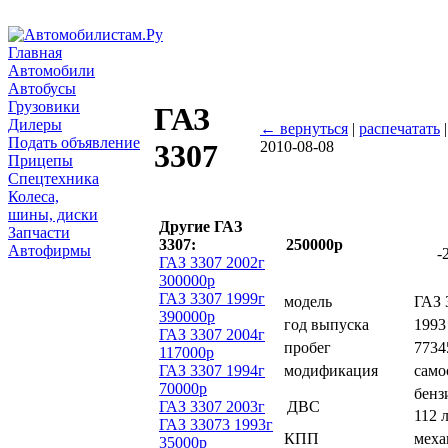
Главная
Автомобили
Автобусы
Грузовики
ГАЗ
Дилеры
← вернуться
|
распечатать
|
Подать объявление
2010-08-08
3307
Прицепы
Спецтехника
Колеса,
шины, диски
Другие ГАЗ
Запчасти
3307:
250000р
Автофирмы
-
ГАЗ 3307 2002г
300000р
ГАЗ 3307 1999г
модель
ГАЗ 
390000р
год выпуска
1993
ГАЗ 3307 2004г
пробег
7734
117000р
ГАЗ 3307 1994г
модификация
само
70000р
бенз
ГАЗ 3307 2003г
ДВС
112 л
ГАЗ 33073 1993г
КПП
меха
35000р