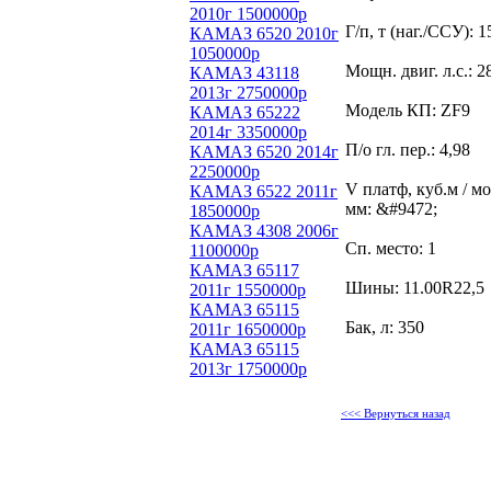
2010г 1500000р
Г/п, т (наг./ССУ): 1
КАМАЗ 6520 2010г
1050000р
Мощн. двиг. л.с.: 2
КАМАЗ 43118
2013г 2750000р
Модель КП: ZF9
КАМАЗ 65222
2014г 3350000р
П/о гл. пер.: 4,98
КАМАЗ 6520 2014г
2250000р
V платф, куб.м / м
КАМАЗ 6522 2011г
мм: &#9472;
1850000р
КАМАЗ 4308 2006г
Сп. место: 1
1100000р
КАМАЗ 65117
Шины: 11.00R22,5
2011г 1550000р
КАМАЗ 65115
Бак, л: 350
2011г 1650000р
КАМАЗ 65115
2013г 1750000р
<<< Вернуться назад