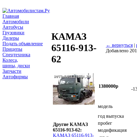
Главная
Автомобили
Автобусы
Грузовики
КАМАЗ
Дилеры
Подать объявление
65116-913-
← вернуться
|
Прицепы
Добавлено 201
Спецтехника
62
Колеса,
шины, диски
Запчасти
Автофирмы
1380000р
-1
модель
год выпуска
пробег
Другие КАМАЗ
65116-913-62:
модификация
КАМАЗ 65116-913-