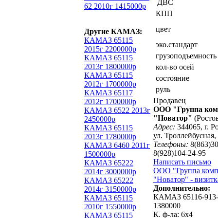
ДВС
62 2010г 1415000р
КПП
цвет
Другие КАМАЗ:
КАМАЗ 65115
эко.стандарт
2015г 2200000р
грузоподъемность
КАМАЗ 65115
2013г 1800000р
кол-во осей
КАМАЗ 65115
состояние
2012г 1700000р
руль
КАМАЗ 65117
Продавец
2012г 1700000р
ООО "Группа ком
КАМАЗ 6522 2013г
"Новатор"
(Росто
2450000р
Адрес:
344065, г. Р
КАМАЗ 65115
ул. Троллейбусная,
2013г 1780000р
Телефоны:
8(863)30
КАМАЗ 6460 2011г
8(928)104-24-95
1500000р
Написать письмо
КАМАЗ 65222
ООО "Группа ком
2014г 3000000р
"Новатор" - визитк
КАМАЗ 65222
Дополнительно:
2014г 3150000р
КАМАЗ 65116-913-
КАМАЗ 65115
1380000
2010г 1550000р
К. ф-ла: 6х4
КАМАЗ 65115